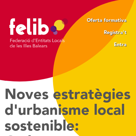
Vés
al
contingut
Oferta formativa
Registra't
Entra
Noves estratègies
d'urbanisme local
sostenible: