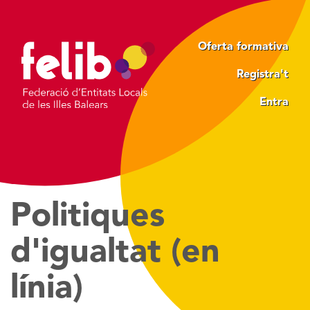
Vés
al
contingut
Oferta formativa
Registra't
Entra
Politiques
d'igualtat (en
línia)