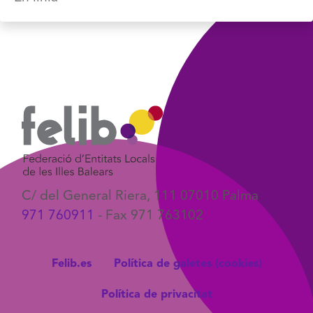
C/ del General Riera, 111 07010 Palma
971 760911
- Fax 971 763102
Felib.es
Política de galetes (cookies)
Política de privacitat