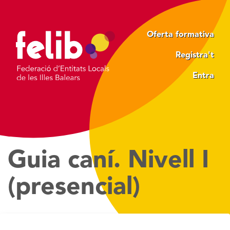
Vés
al
contingut
Oferta formativa
Registra't
Entra
Guia caní. Nivell I
(presencial)