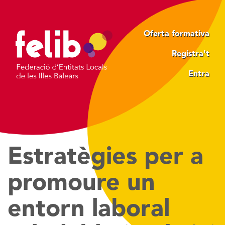
Vés
al
contingut
Oferta formativa
Registra't
Entra
Estratègies per a
promoure un
entorn laboral