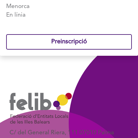
Menorca
En línia
Preinscripció
C/ del General Riera, 111 07010 Palma