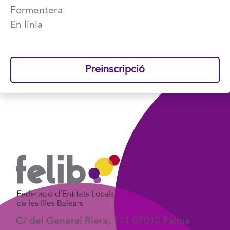
Formentera
En línia
Preinscripció
C/ del General Riera, 111 07010 Palma