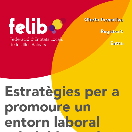
Vés
al
contingut
Oferta formativa
Registra't
Entra
Estratègies per a
promoure un
entorn laboral