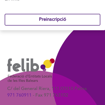
Preinscripció
C/ del General Riera, 111 07010 Palma
971 760911
- Fax 971 763102