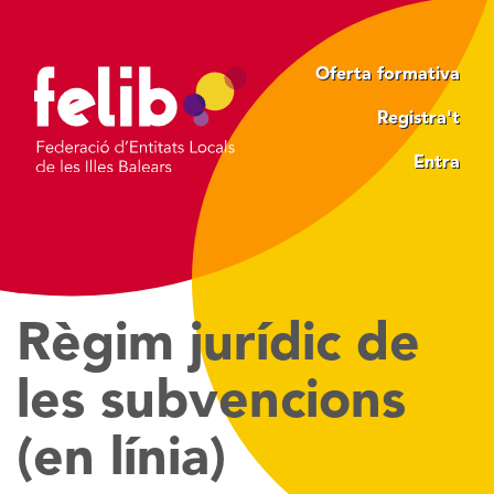
Vés
al
contingut
Oferta formativa
Registra't
Entra
Règim jurídic de
les subvencions
(en línia)