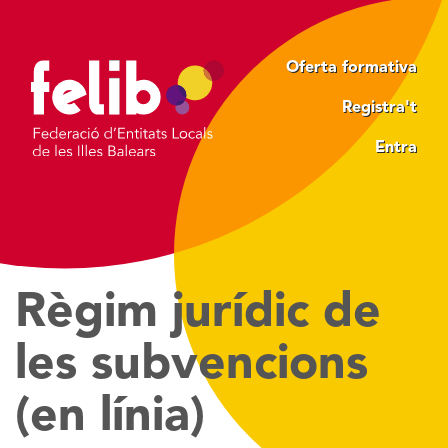
Vés
al
contingut
Oferta formativa
Registra't
Entra
Règim jurídic de
les subvencions
(en línia)