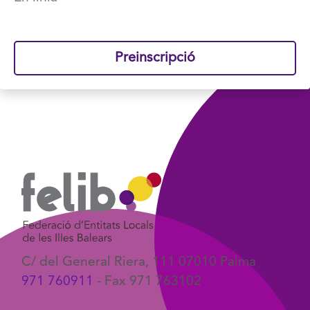
Preinscripció
C/ del General Riera, 111 07010 Palma
971 760911
- Fax 971 763102