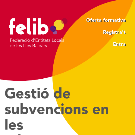
Vés
al
contingut
Oferta formativa
Registra't
Entra
Gestió de
subvencions en
les