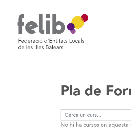
Vés
al
contingut
Pla de Fo
No hi ha cursos en aquest