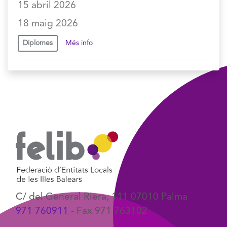
15 abril 2026
18 maig 2026
Diplomes
Més info
C/ del General Riera, 111 07010 Palma
971 760911
- Fax 971 763102