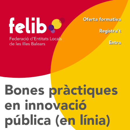
Vés
al
contingut
Oferta formativa
Registra't
Entra
Bones pràctiques
en innovació
pública (en línia)