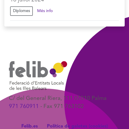
16 juliol 2024
Diplomes
Més info
C/ del General Riera, 111 07010 Palma
971 760911
- Fax 971 763102
Felib.es
Política de galetes (cookies)