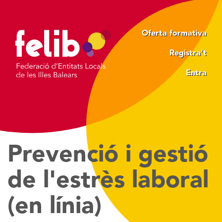
Vés
al
contingut
Oferta formativa
Registra't
Entra
Prevenció i gestió
de l'estrès laboral
(en línia)