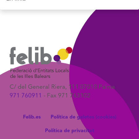
C/ del General Riera, 111 07010 Palma
971 760911
- Fax 971 763102
Felib.es
Política de galetes (cookies)
Política de privacitat