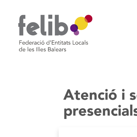
Vés
al
contingut
Atenció i 
presencials 