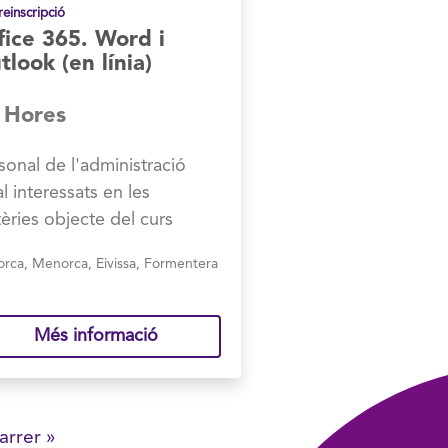
reinscripció
fice 365. Word i
tlook (en línia)
 Hores
sonal de l'administració
al interessats en les
èries objecte del curs
orca
,
Menorca
,
Eivissa
,
Formentera
Més informació
ltima
arrer »