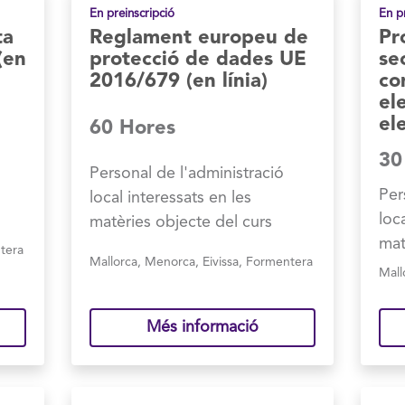
En preinscripció
En p
ta
Reglament europeu de
Pr
 (en
protecció de dades UE
se
2016/679 (en línia)
co
el
ele
60 Hores
30
Personal de l'administració
Per
local interessats en les
loc
matèries objecte del curs
mat
tera
Mallorca
,
Menorca
,
Eivissa
,
Formentera
Mall
Més informació