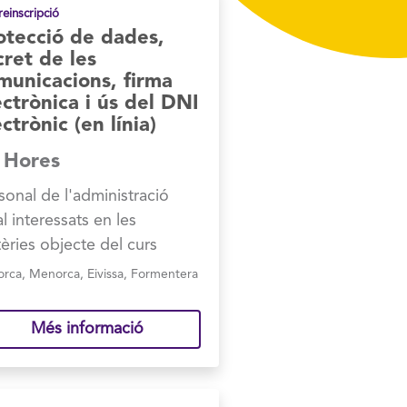
reinscripció
otecció de dades,
cret de les
municacions, firma
ectrònica i ús del DNI
ctrònic (en línia)
 Hores
sonal de l'administració
al interessats en les
èries objecte del curs
orca
,
Menorca
,
Eivissa
,
Formentera
Més informació