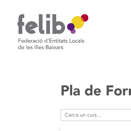
Vés
al
contingut
Pla de Fo