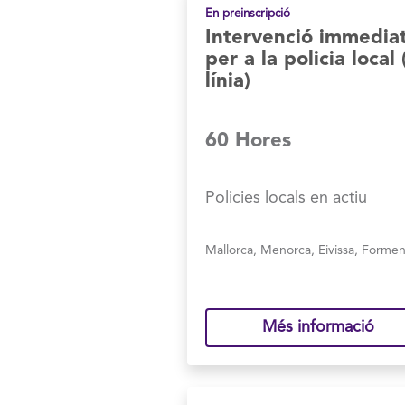
En preinscripció
Intervenció immedia
per a la policia local
línia)
60 Hores
Policies locals en actiu
Mallorca
,
Menorca
,
Eivissa
,
Formen
Més informació