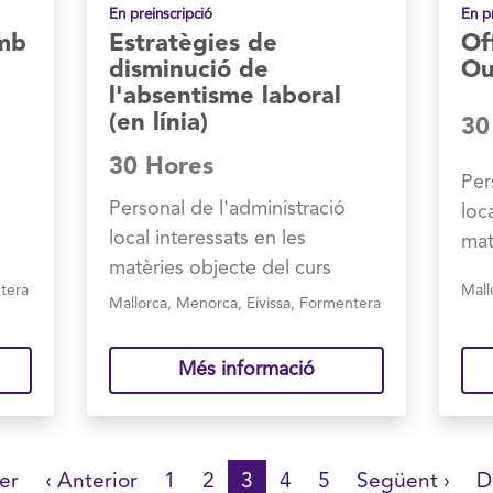
En preinscripció
En p
amb
Estratègies de
Of
disminució de
Ou
l'absentisme laboral
(en línia)
30
30 Hores
Per
Personal de l'administració
loc
local interessats en les
mat
matèries objecte del curs
tera
Mall
Mallorca
,
Menorca
,
Eivissa
,
Formentera
Més informació
ra
er
Pàgina
‹ Anterior
Pàgina
1
Pàgina
2
Pàgina
3
Pàgina
4
Pàgina
5
Pàgina
Següent ›
Ú
D