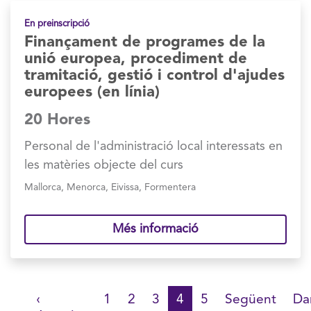
En preinscripció
Finançament de programes de la
unió europea, procediment de
tramitació, gestió i control d'ajudes
europees (en línia)
20 Hores
Personal de l'administració local interessats en
les matèries objecte del curs
Mallorca
,
Menorca
,
Eivissa
,
Formentera
Més informació
Paginació
mera
Pàgina
‹
Pàgina
1
Pàgina
2
Pàgina
3
Pàgina
4
Pàgina
5
Pàgina
Següent
Úl
Da