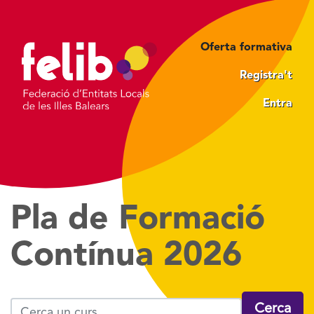
Vés
al
contingut
Oferta formativa
Registra't
Entra
Pla de Formació
Contínua 2026