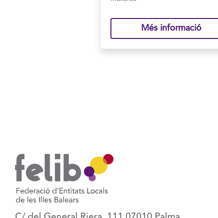
Més informació
Paginació
C/ del General Riera, 111 07010 Palma