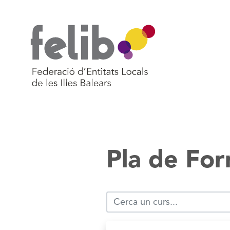
Vés
al
contingut
Pla de Fo