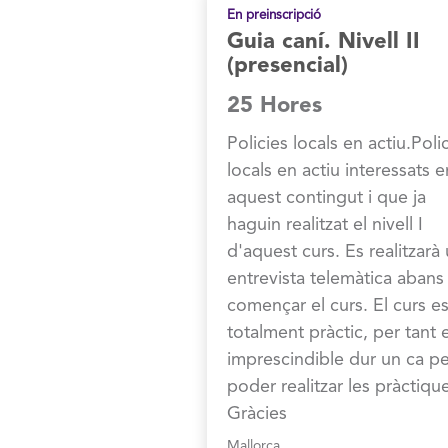
En preinscripció
Guia caní. Nivell II
(presencial)
25 Hores
Policies locals en actiu.Poli
locals en actiu interessats e
aquest contingut i que ja
haguin realitzat el nivell I
d'aquest curs. Es realitzarà
entrevista telemàtica abans
començar el curs. El curs e
totalment pràctic, per tant 
imprescindible dur un ca pe
poder realitzar les pràctiqu
Gràcies
Mallorca